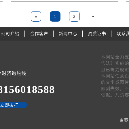
»
«
1
2
公司介绍
合作客户
新闻中心
资质证书
联系
本网站全力
告法》实施的
且已竭力规避
4小时咨询热线
本网站任意页
的文字或图
8156018588
即刻失效，
依据。凡访
立即拨打
备案