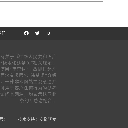
我们
支持关于《中华人民共和国广
“极限化违禁词”相关规定，
使用“违禁词”。故即日起凡
面含有极限化“违禁词”介绍
片，一律非本网站主观意愿并
不可用于客户任何行为的参考
客访问本网站，均表示认同此
条约！感谢配合！
号：
技术支持：安徽沃龙