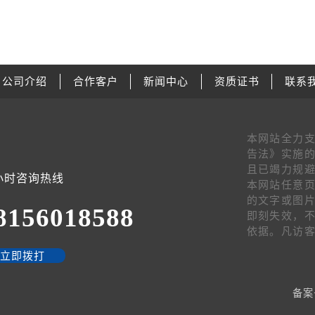
公司介绍
合作客户
新闻中心
资质证书
联系
本网站全力
告法》实施的
且已竭力规避
4小时咨询热线
本网站任意页
的文字或图
8156018588
即刻失效，
依据。凡访
立即拨打
备案