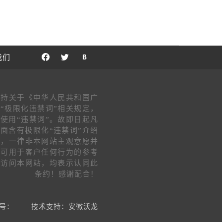
我们
支持关于《中华人民共和国广
“极限化违禁词”相关规定，
使用“违禁词”。故即日起凡
面含有极限化“违禁词”介绍
片，一律非本网站主观意愿并
不可用于客户任何行为的参考
客访问本网站，均表示认同此
条约！感谢配合！
号：
技术支持：安徽沃龙