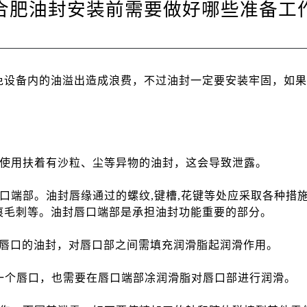
合肥油封安装前需要做好哪些准备工
免设备内的油溢出造成浪费，不过油封一定要安装牢固，如
使用扶着有沙粒、尘等异物的油封，这会导致泄露。
端部。油封唇缘通过的螺纹,键槽,花键等处应采取各种措施
碰划痕毛刺等。油封唇口端部是承担油封功能重要的部分。
唇口的油封，对唇口部之间需填充润滑脂起润滑作用。
一个唇口，也需要在唇口端部凃润滑脂对唇口部进行润滑。