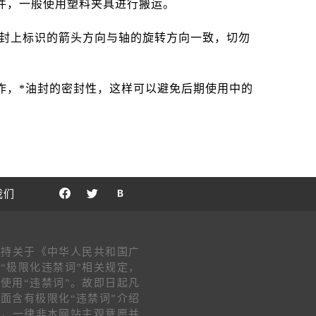
件，一般使用塑料夹具进行搬运。
封上标识的箭头方向与轴的旋转方向一致，切勿
，*油封的密封性，这样可以避免后期使用中的
我们
支持关于《中华人民共和国广
“极限化违禁词”相关规定，
使用“违禁词”。故即日起凡
面含有极限化“违禁词”介绍
片，一律非本网站主观意愿并