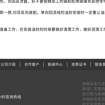
伤，而因其泄露，好不要使精加工的轴和腔体碰撞到其他零
一侧,切忌反向装配。单向回流线的油封安装时一定要让油
备工作，在安装油封的时候要做好清理工作，做好润滑工作
公司介绍
合作客户
新闻中心
资质证书
联系
本网站全力
告法》实施的
且已竭力规避
4小时咨询热线
本网站任意页
的文字或图