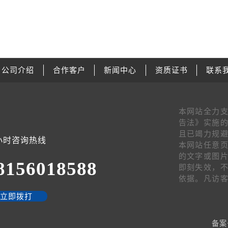
公司介绍
合作客户
新闻中心
资质证书
联系
本网站全力
告法》实施的
且已竭力规避
4小时咨询热线
本网站任意页
的文字或图
8156018588
即刻失效，
依据。凡访
立即拨打
备案