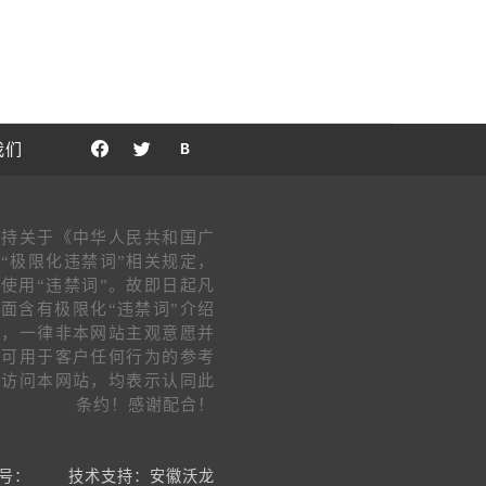
我们
支持关于《中华人民共和国广
“极限化违禁词”相关规定，
使用“违禁词”。故即日起凡
面含有极限化“违禁词”介绍
片，一律非本网站主观意愿并
不可用于客户任何行为的参考
客访问本网站，均表示认同此
条约！感谢配合！
号：
技术支持：安徽沃龙